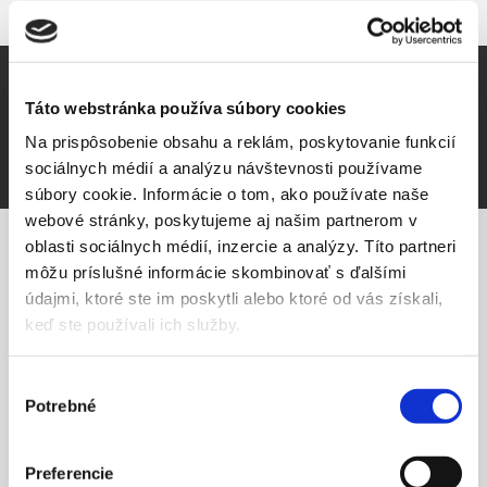
Táto webstránka používa súbory cookies
Na prispôsobenie obsahu a reklám, poskytovanie funkcií
sociálnych médií a analýzu návštevnosti používame
súbory cookie. Informácie o tom, ako používate naše
webové stránky, poskytujeme aj našim partnerom v
oblasti sociálnych médií, inzercie a analýzy. Títo partneri
môžu príslušné informácie skombinovať s ďalšími
PODROBNÉ INFO
údajmi, ktoré ste im poskytli alebo ktoré od vás získali,
keď ste používali ich služby.
Obrazy sú tiež novinka:) k 30. vyročiu My a Kamienka
Výber
Potrebné
súhlasu
Preferencie