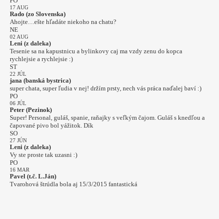
PO
17 AUG
Rado (zo Slovenska)
Ahojte…ešte hľadáte niekoho na chatu?
NE
02 AUG
Leni (z daleka)
Tesenie sa na kapustnicu a bylinkovy caj ma vzdy zenu do kopca
rychlejsie a rychlejsie :)
ST
22 JÚL
jana (banská bystrica)
super chata, super ľudia v nej! držím prsty, nech vás práca naďalej baví :)
PO
06 JÚL
Peter (Pezinok)
Super! Personal, guláš, spanie, raňajky s veľkým čajom. Guláš s knedľou a
čapované pivo bol yážitok. Dík
SO
27 JÚN
Leni (z daleka)
Vy ste proste tak uzasni :)
PO
16 MAR
Pavel (t.č. L.Ján)
Tvarohová štrúdla bola aj 15/3/2015 fantastická