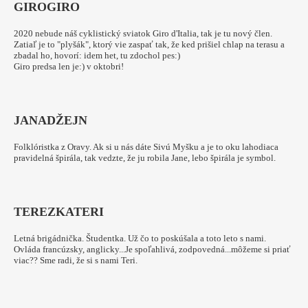
GIRO
GIRO
2020 nebude náš cyklistický sviatok Giro d'Italia, tak je tu nový člen.
Zatiaľ je to "plyšák", ktorý vie zaspať tak, že ked prišiel chlap na terasu a
zbadal ho, hovorí: idem het, tu zdochol pes:)
Giro predsa len je:) v oktobri!
JANA
DŽEJN
Folklóristka z Oravy. Ak si u nás dáte Sivú Myšku a je to oku lahodiaca
pravidelná špirála, tak vedzte, že ju robila Jane, lebo špirála je symbol.
TEREZKA
TERI
Letná brigádnička. Študentka. Už čo to poskúšala a toto leto s nami.
Ovláda francúzsky, anglicky...Je spoľahlivá, zodpovedná...môžeme si priať
viac?? Sme radi, že si s nami Teri.