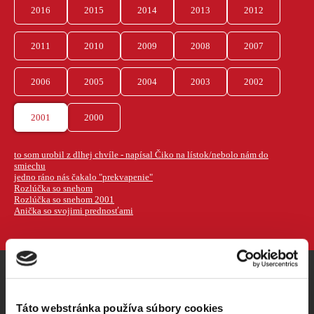
2016
2015
2014
2013
2012
2011
2010
2009
2008
2007
2006
2005
2004
2003
2002
2001
2000
to som urobil z dlhej chvíle - napísal Čiko na lístok/nebolo nám do
smiechu
jedno ráno nás čakalo "prekvapenie"
Rozlúčka so snehom
Rozlúčka so snehom 2001
Anička so svojimi prednosťami
VRCHOLOVÁ KNIHA
Táto webstránka používa súbory cookies