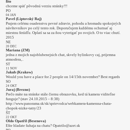
fito
chceme späť pôvodnú verziu stránky!!!
PO
04 JAN
Pavel (Liptovský Raj)
Prajem celému osadenstvu pevné zdravie, pohodu a hromadu spokojných
návštevníkov po celý tento rok. Doporučujem každému ochutnať aj
miestnu štrúdľu. Oplatí sa sa za ňou vyterigať po svojich. O to viac chutí.
2015
NE
20 DEC
Mariana (ZM)
jedna z mojich najoblubenejsich chat, skvely bylinkovy caj, prijemna
atmosfera,..
ST
11 NOV
Jakub (Krakow)
Would you have a place for 2 people on 14/15th november? Best regards
SO
24 OKT
Juraj (Brezno)
Prečo máte na stránke stále čiernu obrazovku, ked tá kamera viditeľne
funguje? (stav 24.10.2015 – 8:38)
http://www.panorama.sk/sk/sprievodca/webkamera-kamenna-chata-
chopok-nizke-tatry/23
ŠT
22 OKT
Oldo Opatřil (Besenova)
Ešte hladate šuhaja na chatu? Opatrilo@azet.sk