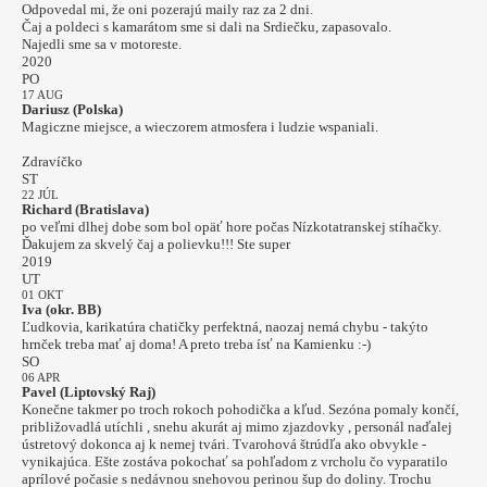
Odpovedal mi, že oni pozerajú maily raz za 2 dni.
Čaj a poldeci s kamarátom sme si dali na Srdiečku, zapasovalo.
Najedli sme sa v motoreste.
2020
PO
17 AUG
Dariusz (Polska)
Magiczne miejsce, a wieczorem atmosfera i ludzie wspaniali.
Zdravíčko
ST
22 JÚL
Richard (Bratislava)
po veľmi dlhej dobe som bol opäť hore počas Nízkotatranskej stíhačky.
Ďakujem za skvelý čaj a polievku!!! Ste super
2019
UT
01 OKT
Iva (okr. BB)
Ľudkovia, karikatúra chatičky perfektná, naozaj nemá chybu - takýto
hrnček treba mať aj doma! A preto treba ísť na Kamienku :-)
SO
06 APR
Pavel (Liptovský Raj)
Konečne takmer po troch rokoch pohodička a kľud. Sezóna pomaly končí,
približovadlá utíchli , snehu akurát aj mimo zjazdovky , personál naďalej
ústretový dokonca aj k nemej tvári. Tvarohová štrúdľa ako obvykle -
vynikajúca. Ešte zostáva pokochať sa pohľadom z vrcholu čo vyparatilo
aprílové počasie s nedávnou snehovou perinou šup do doliny. Trochu