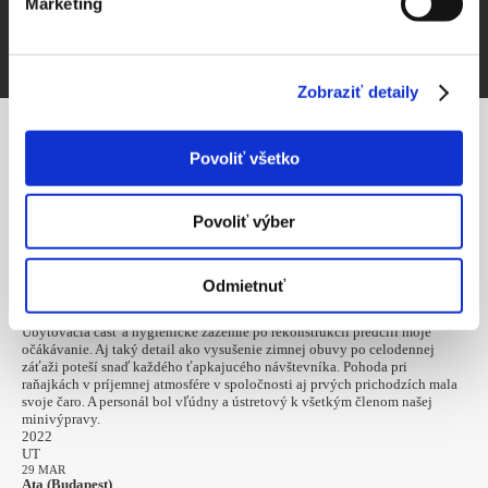
Marketing
ZVEREJNIŤ ZÁPIS
Zobraziť detaily
Povoliť všetko
NAPÍSALI STE
Povoliť výber
2023
PI
03 MAR
Pavel (Liptovský Raj)
Odmietnuť
Vzdávam hold vedeniu chaty a personálu za vysokú úroveň poskytnutých
služieb. V cene kratučkého pobytu bolo zahrnuté aj fantastické počasie.
Ubytovacia časť a hygienické zázemie po rekonštrukcii predčili moje
očákávanie. Aj taký detail ako vysušenie zimnej obuvy po celodennej
záťaži poteší snaď každého ťapkajucého návštevníka. Pohoda pri
raňajkách v príjemnej atmosfére v spoločnosti aj prvých prichodzích mala
svoje čaro. A personál bol vľúdny a ústretový k všetkým členom našej
minivýpravy.
2022
UT
29 MAR
Ata (Budapest)