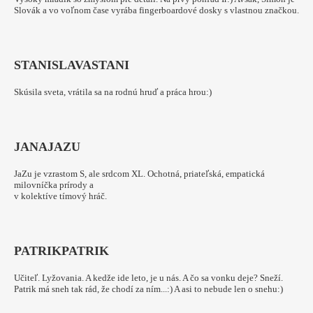
Slovák a vo voľnom čase vyrába fingerboardové dosky s vlastnou značkou.
STANISLAVA
STANI
Skúsila sveta, vrátila sa na rodnú hruď a práca hrou:)
JANA
JAZU
JaZu je vzrastom S, ale srdcom XL. Ochotná, priateľská, empatická
milovníčka prírody a
v kolektíve tímový hráč.
PATRIK
PATRIK
Učiteľ. Lyžovania. A kedže ide leto, je u nás. A čo sa vonku deje? Sneží.
Patrik má sneh tak rád, že chodí za ním...:) A asi to nebude len o snehu:)