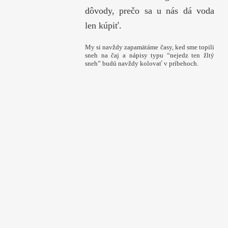
dôvody, prečo sa u nás dá voda
len kúpiť.
My si navždy zapamätáme časy, ked sme topili
sneh na čaj a nápisy typu “nejedz ten žltý
sneh” budú navždy kolovať v príbehoch.