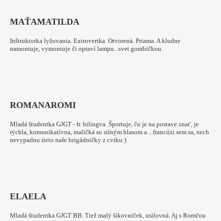
MAŤA
MATILDA
Inštruktorka lyžovania. Extrovertka. Otvorená. Priama. A kludne
namontuje, vymontuje či opraví lampu...svet gombičkou.
ROMANA
ROMI
Mladá študentka GJGT - fr. bilingva. Športuje, čo je na postave znať, je
rýchla, komunikatívna, maličká so silným hlasom a ...francúzi sem sa, nech
nevypadnu tieto naše brigádničky z cviku:)
ELA
ELA
Mladá študentka GJGT BB. Tiež malý šikovníček, usilovná. Aj s Romčou