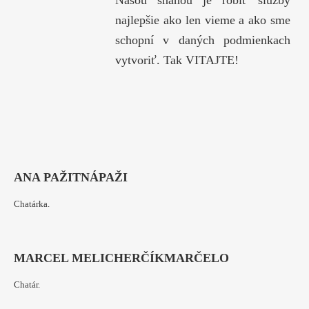
Našou snahou je robiť služby
najlepšie ako len vieme a ako sme
schopní v daných podmienkach
vytvoriť. Tak VITAJTE!
ANA PAŽITNÁ
PAŽI
Chatárka.
MARCEL MELICHERČÍK
MARČELO
Chatár.