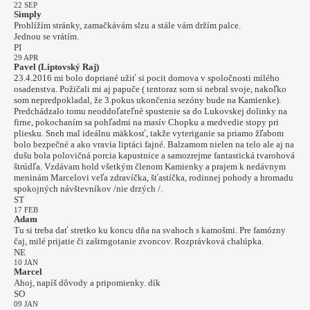
22 SEP
Simply
Prohlížím stránky, zamačkávám slzu a stále vám držím palce.
Jednou se vrátím.
PI
29 APR
Pavel (Liptovský Raj)
23.4.2016 mi bolo dopriané užiť si pocit domova v spoločnosti milého
osadenstva. Požičali mi aj papuče ( tentoraz som si nebral svoje, nakoľko
som nepredpokladal, že 3.pokus ukončenia sezóny bude na Kamienke).
Predchádzalo tomu neoddoľateľné spustenie sa do Lukovskej dolinky na
firne, pokochaním sa pohľadmi na masív Chopku a medvedie stopy pri
pliesku. Sneh mal ideálnu mäkkosť, takže vyteriganie sa priamo žľabom
bolo bezpečné a ako vravia liptáci fajné. Balzamom nielen na telo ale aj na
dušu bola polovičná porcia kapustnice a samozrejme fantastická tvarohová
štrúdľa. Vzdávam hold všetkým členom Kamienky a prajem k nedávnym
meninám Marcelovi veľa zdravíčka, šťastíčka, rodinnej pohody a hromadu
spokojných návštevníkov /nie drzých /.
ST
17 FEB
Adam
Tu si treba dať stretko ku koncu dňa na svahoch s kamošmi. Pre famózny
čaj, milé prijatie či zaštrngotanie zvoncov. Rozprávková chalúpka.
NE
10 JAN
Marcel
Ahoj, napíš dôvody a pripomienky. dík
SO
09 JAN