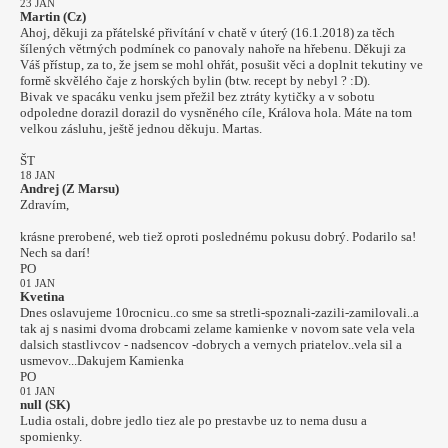
23 JAN
Martin (Cz)
Ahoj, děkuji za přátelské přivítání v chatě v úterý (16.1.2018) za těch
šílených větrných podmínek co panovaly nahoře na hřebenu. Děkuji za
Váš přístup, za to, že jsem se mohl ohřát, posušit věci a doplnit tekutiny ve
formě skvělého čaje z horských bylin (btw. recept by nebyl ? :D).
Bivak ve spacáku venku jsem přežil bez ztráty kytičky a v sobotu
odpoledne dorazil dorazil do vysněného cíle, Králova hola. Máte na tom
velkou zásluhu, ještě jednou děkuju. Martas.
ŠT
18 JAN
Andrej (Z Marsu)
Zdravím,
krásne prerobené, web tiež oproti poslednému pokusu dobrý. Podarilo sa!
Nech sa darí!
PO
01 JAN
Kvetina
Dnes oslavujeme 10rocnicu..co sme sa stretli-spoznali-zazili-zamilovali..a
tak aj s nasimi dvoma drobcami zelame kamienke v novom sate vela vela
dalsich stastlivcov - nadsencov -dobrych a vernych priatelov..vela sil a
usmevov...Dakujem Kamienka
PO
01 JAN
null (SK)
Ludia ostali, dobre jedlo tiez ale po prestavbe uz to nema dusu a
spomienky.