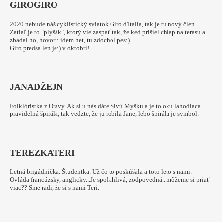
GIRO
GIRO
2020 nebude náš cyklistický sviatok Giro d'Italia, tak je tu nový člen.
Zatiaľ je to "plyšák", ktorý vie zaspať tak, že ked prišiel chlap na terasu a
zbadal ho, hovorí: idem het, tu zdochol pes:)
Giro predsa len je:) v oktobri!
JANA
DŽEJN
Folklóristka z Oravy. Ak si u nás dáte Sivú Myšku a je to oku lahodiaca
pravidelná špirála, tak vedzte, že ju robila Jane, lebo špirála je symbol.
TEREZKA
TERI
Letná brigádnička. Študentka. Už čo to poskúšala a toto leto s nami.
Ovláda francúzsky, anglicky...Je spoľahlivá, zodpovedná...môžeme si priať
viac?? Sme radi, že si s nami Teri.