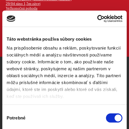
29/04 ráno 1,5m závej
Veľkonočná pohoda
dalšia z cukrárne Kamienka
testovačka black crows-oviek
06/04 zasa nakydalo :)
Je to čierne na bielom
Happy day člena posádky / cukráreň Kamienka
čapičky hand made
Táto webstránka používa súbory cookies
časť posádky 2018/19
Na prispôsobenie obsahu a reklám, poskytovanie funkcií
sociálnych médií a analýzu návštevnosti používame
súbory cookie. Informácie o tom, ako používate naše
webové stránky, poskytujeme aj našim partnerom v
oblasti sociálnych médií, inzercie a analýzy. Títo partneri
VRCHOLOVÁ KNIHA
môžu príslušné informácie skombinovať s ďalšími
údajmi, ktoré ste im poskytli alebo ktoré od vás získali,
Priestor pre tvoje postrehy, zážitky, odkazy...
keď ste používali ich služby.
TVOJE MENO ALEBO PREZÝVKA:
Výber
Potrebné
súhlasu
ODKIAĽ SI: