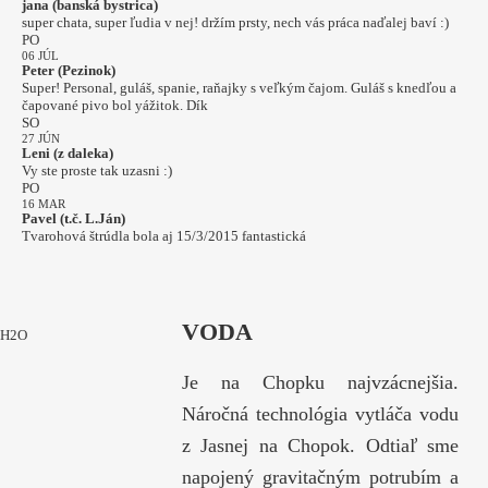
jana (banská bystrica)
super chata, super ľudia v nej! držím prsty, nech vás práca naďalej baví :)
PO
06 JÚL
Peter (Pezinok)
Super! Personal, guláš, spanie, raňajky s veľkým čajom. Guláš s knedľou a
čapované pivo bol yážitok. Dík
SO
27 JÚN
Leni (z daleka)
Vy ste proste tak uzasni :)
PO
16 MAR
Pavel (t.č. L.Ján)
Tvarohová štrúdla bola aj 15/3/2015 fantastická
VODA
H2O
Je na Chopku najvzácnejšia.
Náročná technológia vytláča vodu
z Jasnej na Chopok. Odtiaľ sme
napojený gravitačným potrubím a