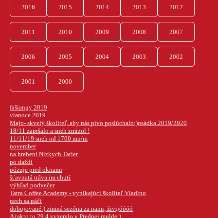
2016
2015
2014
2013
2012
2011
2010
2009
2008
2007
2006
2005
2004
2003
2002
2001
2000
fašiangy 2019
vianoce 2019
Majo- skvelý školiteľ, aby nás pivo poslúchalo:)osádka 2019/2020
18/11 zapršalo a sneh zmizol !
11/11/19 sneh od 1700 mn/m
november
na hrebeni Nízkych Tatier
po daždi
pózuje pred oknami
šťavnatá tráva im chutí
výhľad podvečer
Tatra Coffee Academy - vynikajúci školiteľ Vladino
nech sa páči
dobojované:) zimná sezóna za nami, živijóóóó
A takto to 29.4 vyzeralo v Prednej mulde:)