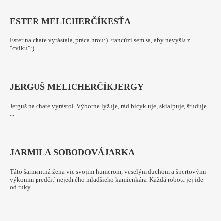
ESTER MELICHERČÍK
ESŤA
Ester na chate vyrástala, práca hrou:) Francúzi sem sa, aby nevyšla z
"cviku":)
JERGUŠ MELICHERČÍK
JERGY
Jerguš na chate vyrástol. Výborne lyžuje, rád bicykluje, skialpuje, študuje
...
JARMILA SOBODOVÁ
JARKA
Táto šarmantná žena vie svojim humorom, veselým duchom a športovými
výkonmi predčiť nejedného mladšieho kamienkára. Každá robota jej ide
od ruky.