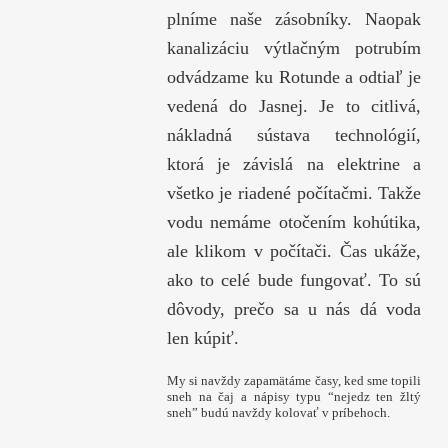
plníme naše zásobníky. Naopak
kanalizáciu výtlačným potrubím
odvádzame ku Rotunde a odtiaľ je
vedená do Jasnej. Je to citlivá,
nákladná sústava technológií,
ktorá je závislá na elektrine a
všetko je riadené počítačmi. Takže
vodu nemáme otočením kohútika,
ale klikom v počítači. Čas ukáže,
ako to celé bude fungovať. To sú
dôvody, prečo sa u nás dá voda
len kúpiť.
My si navždy zapamätáme časy, ked sme topili
sneh na čaj a nápisy typu “nejedz ten žltý
sneh” budú navždy kolovať v príbehoch.