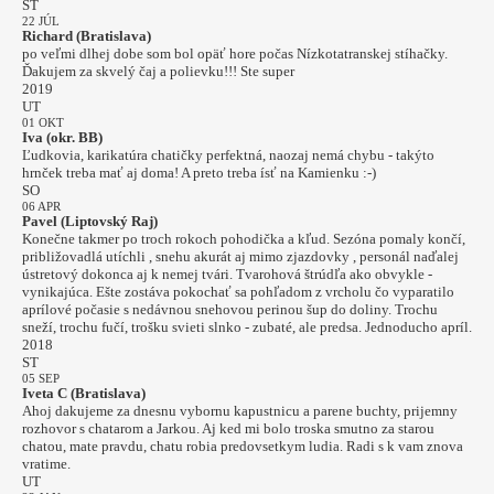
ST
22 JÚL
Richard (Bratislava)
po veľmi dlhej dobe som bol opäť hore počas Nízkotatranskej stíhačky.
Ďakujem za skvelý čaj a polievku!!! Ste super
2019
UT
01 OKT
Iva (okr. BB)
Ľudkovia, karikatúra chatičky perfektná, naozaj nemá chybu - takýto
hrnček treba mať aj doma! A preto treba ísť na Kamienku :-)
SO
06 APR
Pavel (Liptovský Raj)
Konečne takmer po troch rokoch pohodička a kľud. Sezóna pomaly končí,
približovadlá utíchli , snehu akurát aj mimo zjazdovky , personál naďalej
ústretový dokonca aj k nemej tvári. Tvarohová štrúdľa ako obvykle -
vynikajúca. Ešte zostáva pokochať sa pohľadom z vrcholu čo vyparatilo
aprílové počasie s nedávnou snehovou perinou šup do doliny. Trochu
sneží, trochu fučí, trošku svieti slnko - zubaté, ale predsa. Jednoducho apríl.
2018
ST
05 SEP
Iveta C (Bratislava)
Ahoj dakujeme za dnesnu vybornu kapustnicu a parene buchty, prijemny
rozhovor s chatarom a Jarkou. Aj ked mi bolo troska smutno za starou
chatou, mate pravdu, chatu robia predovsetkym ludia. Radi s k vam znova
vratime.
UT