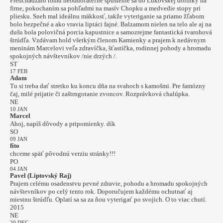
Predchádzalo tomu neoddoľateľné spustenie sa do Lukovskej dolinky na
firne, pokochaním sa pohľadmi na masív Chopku a medvedie stopy pri
pliesku. Sneh mal ideálnu mäkkosť, takže vyteriganie sa priamo žľabom
bolo bezpečné a ako vravia liptáci fajné. Balzamom nielen na telo ale aj na
dušu bola polovičná porcia kapustnice a samozrejme fantastická tvarohová
štrúdľa. Vzdávam hold všetkým členom Kamienky a prajem k nedávnym
meninám Marcelovi veľa zdravíčka, šťastíčka, rodinnej pohody a hromadu
spokojných návštevníkov /nie drzých /.
ST
17 FEB
Adam
Tu si treba dať stretko ku koncu dňa na svahoch s kamošmi. Pre famózny
čaj, milé prijatie či zaštrngotanie zvoncov. Rozprávková chalúpka.
NE
10 JAN
Marcel
Ahoj, napíš dôvody a pripomienky. dík
SO
09 JAN
fito
chceme späť pôvodnú verziu stránky!!!
PO
04 JAN
Pavel (Liptovský Raj)
Prajem celému osadenstvu pevné zdravie, pohodu a hromadu spokojných
návštevníkov po celý tento rok. Doporučujem každému ochutnať aj
miestnu štrúdľu. Oplatí sa sa za ňou vyterigať po svojich. O to viac chutí.
2015
NE
20 DEC