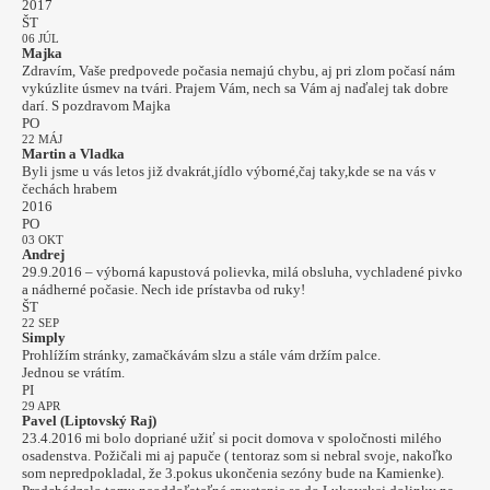
2017
ŠT
06 JÚL
Majka
Zdravím, Vaše predpovede počasia nemajú chybu, aj pri zlom počasí nám
vykúzlite úsmev na tvári. Prajem Vám, nech sa Vám aj naďalej tak dobre
darí. S pozdravom Majka
PO
22 MÁJ
Martin a Vladka
Byli jsme u vás letos již dvakrát,jídlo výborné,čaj taky,kde se na vás v
čechách hrabem
2016
PO
03 OKT
Andrej
29.9.2016 – výborná kapustová polievka, milá obsluha, vychladené pivko
a nádherné počasie. Nech ide prístavba od ruky!
ŠT
22 SEP
Simply
Prohlížím stránky, zamačkávám slzu a stále vám držím palce.
Jednou se vrátím.
PI
29 APR
Pavel (Liptovský Raj)
23.4.2016 mi bolo dopriané užiť si pocit domova v spoločnosti milého
osadenstva. Požičali mi aj papuče ( tentoraz som si nebral svoje, nakoľko
som nepredpokladal, že 3.pokus ukončenia sezóny bude na Kamienke).