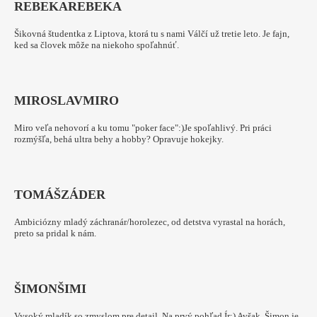
REBEKA
REBEKA
Šikovná študentka z Liptova, ktorá tu s nami Válčí už tretie leto. Je fajn,
ked sa človek môže na niekoho spoľahnúť.
MIROSLAV
MIRO
Miro veľa nehovorí a ku tomu "poker face":)Je spoľahlivý. Pri práci
rozmýšľa, behá ultra behy a hobby? Opravuje hokejky.
TOMÁŠ
ZÁDER
Ambiciózny mladý záchranár/horolezec, od detstva vyrastal na horách,
preto sa pridal k nám.
ŠIMON
ŠIMI
Vysoký mladík so zmyslom pre detail. Na prvý pohľad Ír:) Avšak, Šimon je