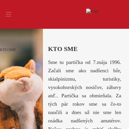
KTO SME
KTO SME
Sme tu partička od 7.mája 1996.
Začali sme ako nadšenci hôr,
skialpinizmu, turistiky,
vysokohorských nosičov, zábavy
atď.. Partička sa obmieňala. Za
tých pár rokov sme sa čo-to
naučili a dnes už nie sme len
osádka nadšených amatérov.