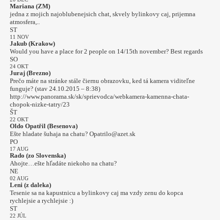
Mariana (ZM)
jedna z mojich najoblubenejsich chat, skvely bylinkovy caj, prijemna
atmosfera,..
ST
11 NOV
Jakub (Krakow)
Would you have a place for 2 people on 14/15th november? Best regards
SO
24 OKT
Juraj (Brezno)
Prečo máte na stránke stále čiernu obrazovku, ked tá kamera viditeľne
funguje? (stav 24.10.2015 – 8:38)
http://www.panorama.sk/sk/sprievodca/webkamera-kamenna-chata-
chopok-nizke-tatry/23
ŠT
22 OKT
Oldo Opatřil (Besenova)
Ešte hladate šuhaja na chatu? Opatrilo@azet.sk
PO
17 AUG
Rado (zo Slovenska)
Ahojte…ešte hľadáte niekoho na chatu?
NE
02 AUG
Leni (z daleka)
Tesenie sa na kapustnicu a bylinkovy caj ma vzdy zenu do kopca
rychlejsie a rychlejsie :)
ST
22 JÚL