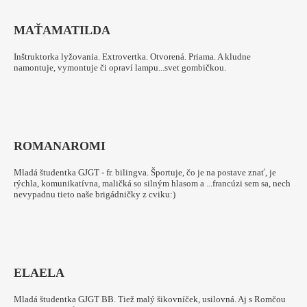
MAŤA
MATILDA
Inštruktorka lyžovania. Extrovertka. Otvorená. Priama. A kludne
namontuje, vymontuje či opraví lampu...svet gombičkou.
ROMANA
ROMI
Mladá študentka GJGT - fr. bilingva. Športuje, čo je na postave znať, je
rýchla, komunikatívna, maličká so silným hlasom a ...francúzi sem sa, nech
nevypadnu tieto naše brigádničky z cviku:)
ELA
ELA
Mladá študentka GJGT BB. Tiež malý šikovníček, usilovná. Aj s Romčou