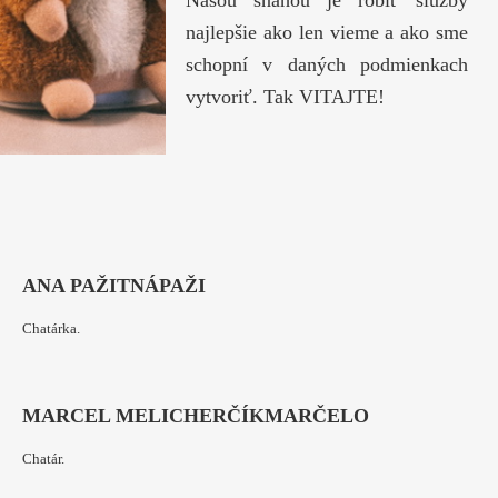
Našou snahou je robiť služby
najlepšie ako len vieme a ako sme
schopní v daných podmienkach
vytvoriť. Tak VITAJTE!
ANA PAŽITNÁ
PAŽI
Chatárka.
MARCEL MELICHERČÍK
MARČELO
Chatár.