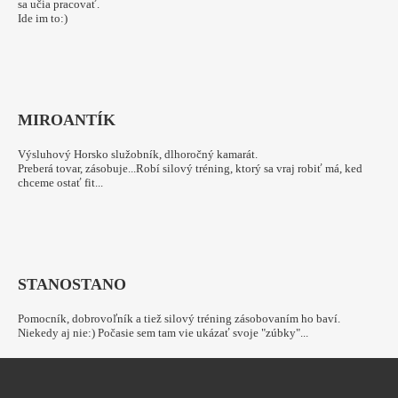
sa učia pracovať.
Ide im to:)
MIRO
ANTÍK
Výsluhový Horsko služobník, dlhoročný kamarát.
Preberá tovar, zásobuje...Robí silový tréning, ktorý sa vraj robiť má, ked
chceme ostať fit...
STANO
STANO
Pomocník, dobrovoľník a tiež silový tréning zásobovaním ho baví.
Niekedy aj nie:) Počasie sem tam vie ukázať svoje "zúbky"...