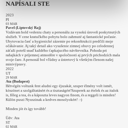
NAPÍSALI STE
2023
PI
03 MAR
Pavel (Liptovský Raj)
Vzdávam hold vedeniu chaty a personálu za vysokú úroveň poskytnutých
služieb. V cene kratučkého pobytu bolo zahrnuté aj fantastické počasie.
Ubytovacia časť a hygienické zázemie po rekonštrukcii predčili moje
očákávanie. Aj taký detail ako vysušenie zimnej obuvy po celodennej
záťaži poteší snaď každého ťapkajucého návštevníka. Pohoda pri
raňajkách v príjemnej atmosfére v spoločnosti aj prvých prichodzích mala
svoje čaro. A personál bol vľúdny a ústretový k všetkým členom našej
minivýpravy.
2022
UT
29 MAR
Ata (Budapest)
Hétvégén voltunk fent aludni egy éjszakát, szuper élmény volt ismét,
köszönet a szolgáltatásért és a tisztaságért!Szuperek az ételek és az italok
is, főleg a tea, és a káposzta leves nagyon finom, és a reggeli is minden!
Külön puszi Nyuszinak a kedves mosolyokért! :-)
Minden jót és így tovább!
Üdv: Ata
ST
02 MAR