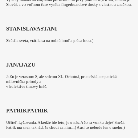
Slovák a vo voľnom čase vyrába fingerboardové dosky s vlastnou značkou.
STANISLAVA
STANI
Skúsila sveta, vrátila sa na rodnú hruď a práca hrou:)
JANA
JAZU
JaZu je vzrastom S, ale srdcom XL. Ochotná, priateľská, empatická
milovníčka prírody a
v kolektíve tímový hráč.
PATRIK
PATRIK
Učiteľ. Lyžovania. A kedže ide leto, je u nás. A čo sa vonku deje? Sneží.
Patrik má sneh tak rád, že chodí za ním...:) A asi to nebude len o snehu:)