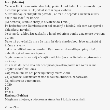
Ivan (Martin)
Včera o 16:30 som vošiel do chaty, prišiel k pokladni, kde postávali 3-ja
členovia personálu. Objednal som si čaj a klobásu.
Službukonajúci chlapík mi povedal, že mi nič nepredá a nemám si už v
chate ani sadať, že končia.
(Na webovej stránke chaty je otvorené do 17:00.)
Po hrebeňovke z Ďumbiera som bol smädný a hladný, tak som zabojoval a
chlapíkovi navrhol,
že si ten čaj a klobásu zaplatím a hneď zoberiem vonku a na terase vypijem
a zjem.
Na to mi povedal, že nie a že mám ísť dole zjazdovkou, lebo zatvárajú aj
krčmu aj svahy.
Tak som odišiel von naprázdno. Kým som vonku odliepal pásy z lyží,
chlapík vyšiel von na cigaretu.
Spýtal som sa ho na môj včerajší mail, ktorým som žiadal o ubytovanie a
na ktorý
mi ani do druhého dňa nik neodpísal (nakoľko podľa ich webu sa má
ubytko žiadať mailom).
Odpovedal mi, že oni pozerajú maily raz za 2 dni.
Čaj a poldeci s kamarátom sme si dali na Srdiečku, zapasovalo.
Najedli sme sa v motoreste.
2020
PO
17 AUG
Dariusz (Polska)
Magiczne miejsce, a wieczorem atmosfera i ludzie wspaniali.
Zdravíčko