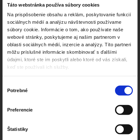
Táto webstránka používa súbory cookies
VRCHOLOVÁ KNIHA
Na prispôsobenie obsahu a reklám, poskytovanie funkcií
sociálnych médií a analýzu návštevnosti používame
Priestor pre tvoje postrehy, zážitky, odkazy...
súbory cookie. Informácie o tom, ako používate naše
webové stránky, poskytujeme aj našim partnerom v
oblasti sociálnych médií, inzercie a analýzy. Títo partneri
TVOJE MENO ALEBO PREZÝVKA:
môžu príslušné informácie skombinovať s ďalšími
údajmi, ktoré ste im poskytli alebo ktoré od vás získali,
ODKIAĽ SI:
keď ste používali ich služby.
Výber
ZÁPIS DO VRCHOLOVEJ KNIHY:
Potrebné
súhlasu
Preferencie
Štatistiky
7 - ŠTYRI =