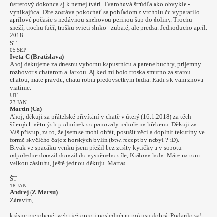
ústretový dokonca aj k nemej tvári. Tvarohová štrúdľa ako obvykle -
vynikajúca. Ešte zostáva pokochať sa pohľadom z vrcholu čo vyparatilo
aprílové počasie s nedávnou snehovou perinou šup do doliny. Trochu
sneží, trochu fučí, trošku svieti slnko - zubaté, ale predsa. Jednoducho apríl.
2018
ST
05 SEP
Iveta C (Bratislava)
Ahoj dakujeme za dnesnu vybornu kapustnicu a parene buchty, prijemny
rozhovor s chatarom a Jarkou. Aj ked mi bolo troska smutno za starou
chatou, mate pravdu, chatu robia predovsetkym ludia. Radi s k vam znova
vratime.
UT
23 JAN
Martin (Cz)
Ahoj, děkuji za přátelské přivítání v chatě v úterý (16.1.2018) za těch
šílených větrných podmínek co panovaly nahoře na hřebenu. Děkuji za
Váš přístup, za to, že jsem se mohl ohřát, posušit věci a doplnit tekutiny ve
formě skvělého čaje z horských bylin (btw. recept by nebyl ? :D).
Bivak ve spacáku venku jsem přežil bez ztráty kytičky a v sobotu
odpoledne dorazil dorazil do vysněného cíle, Králova hola. Máte na tom
velkou zásluhu, ještě jednou děkuju. Martas.
ŠT
18 JAN
Andrej (Z Marsu)
Zdravím,
krásne prerobené, web tiež oproti poslednému pokusu dobrý. Podarilo sa!