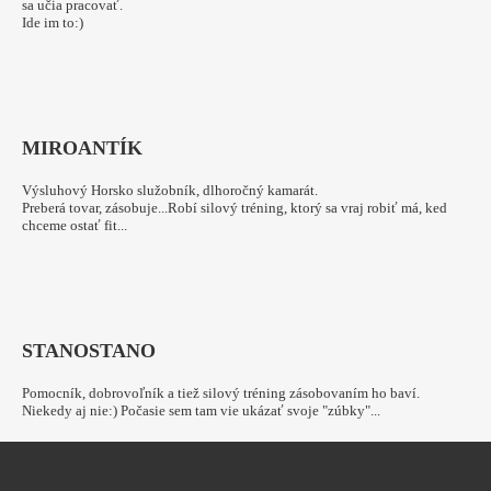
sa učia pracovať.
Ide im to:)
MIRO
ANTÍK
Výsluhový Horsko služobník, dlhoročný kamarát.
Preberá tovar, zásobuje...Robí silový tréning, ktorý sa vraj robiť má, ked
chceme ostať fit...
STANO
STANO
Pomocník, dobrovoľník a tiež silový tréning zásobovaním ho baví.
Niekedy aj nie:) Počasie sem tam vie ukázať svoje "zúbky"...