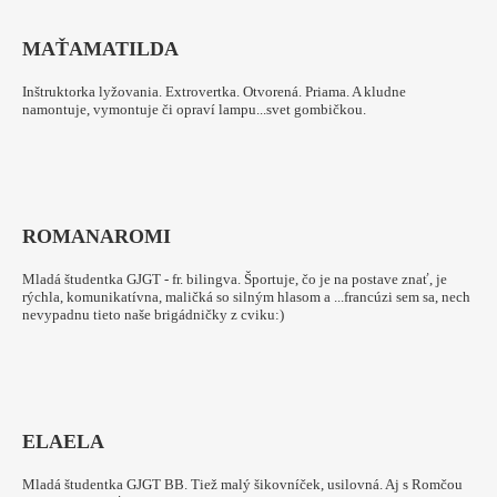
MAŤA
MATILDA
Inštruktorka lyžovania. Extrovertka. Otvorená. Priama. A kludne
namontuje, vymontuje či opraví lampu...svet gombičkou.
ROMANA
ROMI
Mladá študentka GJGT - fr. bilingva. Športuje, čo je na postave znať, je
rýchla, komunikatívna, maličká so silným hlasom a ...francúzi sem sa, nech
nevypadnu tieto naše brigádničky z cviku:)
ELA
ELA
Mladá študentka GJGT BB. Tiež malý šikovníček, usilovná. Aj s Romčou