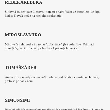
REBEKA
REBEKA
Šikovná študentka z Liptova, ktorá tu s nami Válčí už tretie leto. Je fajn,
ked sa človek môže na niekoho spoľahnúť.
MIROSLAV
MIRO
Miro veľa nehovorí a ku tomu "poker face":)Je spoľahlivý. Pri práci
rozmýšľa, behá ultra behy a hobby? Opravuje hokejky.
TOMÁŠ
ZÁDER
Ambiciózny mladý záchranár/horolezec, od detstva vyrastal na horách,
preto sa pridal k nám.
ŠIMON
ŠIMI
Vysoký mladík so zmyslom pre detail. Na prvý pohľad Ír:) Avšak, Šimon je