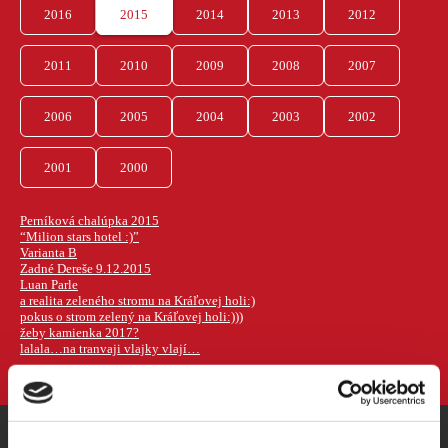
2016
2015
2014
2013
2012
2011
2010
2009
2008
2007
2006
2005
2004
2003
2002
2001
2000
Perníková chalúpka 2015
“Milion stars hotel :)”
Varianta B
Zadné Dereše 9.12.2015
Luan Parle
a realita zeleného stromu na Kráľovej holi:)
pokus o strom zelený na Kráľovej holi:)))
žeby kamienka 2017?
lalala…na tranvaji vlajky vlají…