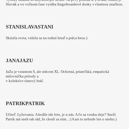
Slovák a vo voľnom čase vyrába fingerboardové dosky s vlastnou značkou.
STANISLAVA
STANI
Skúsila sveta, vrátila sa na rodnú hruď a práca hrou:)
JANA
JAZU
JaZu je vzrastom S, ale srdcom XL. Ochotná, priateľská, empatická
milovníčka prírody a
v kolektíve tímový hráč.
PATRIK
PATRIK
Učiteľ. Lyžovania. A kedže ide leto, je u nás. A čo sa vonku deje? Sneží.
Patrik má sneh tak rád, že chodí za ním...:) A asi to nebude len o snehu:)