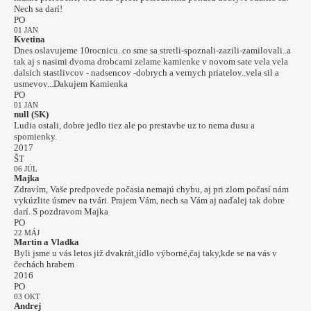
Nech sa darí!
PO
01 JAN
Kvetina
Dnes oslavujeme 10rocnicu..co sme sa stretli-spoznali-zazili-zamilovali..a
tak aj s nasimi dvoma drobcami zelame kamienke v novom sate vela vela
dalsich stastlivcov - nadsencov -dobrych a vernych priatelov..vela sil a
usmevov...Dakujem Kamienka
PO
01 JAN
null (SK)
Ludia ostali, dobre jedlo tiez ale po prestavbe uz to nema dusu a
spomienky.
2017
ŠT
06 JÚL
Majka
Zdravím, Vaše predpovede počasia nemajú chybu, aj pri zlom počasí nám
vykúzlite úsmev na tvári. Prajem Vám, nech sa Vám aj naďalej tak dobre
darí. S pozdravom Majka
PO
22 MÁJ
Martin a Vladka
Byli jsme u vás letos již dvakrát,jídlo výborné,čaj taky,kde se na vás v
čechách hrabem
2016
PO
03 OKT
Andrej