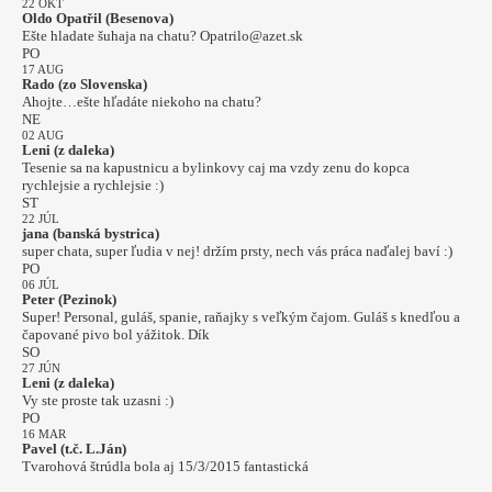
22 OKT
Oldo Opatřil (Besenova)
Ešte hladate šuhaja na chatu? Opatrilo@azet.sk
PO
17 AUG
Rado (zo Slovenska)
Ahojte…ešte hľadáte niekoho na chatu?
NE
02 AUG
Leni (z daleka)
Tesenie sa na kapustnicu a bylinkovy caj ma vzdy zenu do kopca
rychlejsie a rychlejsie :)
ST
22 JÚL
jana (banská bystrica)
super chata, super ľudia v nej! držím prsty, nech vás práca naďalej baví :)
PO
06 JÚL
Peter (Pezinok)
Super! Personal, guláš, spanie, raňajky s veľkým čajom. Guláš s knedľou a
čapované pivo bol yážitok. Dík
SO
27 JÚN
Leni (z daleka)
Vy ste proste tak uzasni :)
PO
16 MAR
Pavel (t.č. L.Ján)
Tvarohová štrúdla bola aj 15/3/2015 fantastická