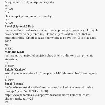
Ahoj, napíš dôvody a pripomienky. dík
SO
09 JAN
fito
chceme späť pôvodnú verziu stránky!!!
PO
04 JAN
Pavel (Liptovský Raj)
Prajem celému osadenstvu pevné zdravie, pohodu a hromadu spokojných
návštevníkov po celý tento rok. Doporučujem každému ochutnať aj
miestnu štrúdľu. Oplatí sa sa za ňou vyterigať po svojich. O to viac chutí.
2015
NE
20 DEC
Mariana (ZM)
jedna z mojich najoblubenejsich chat, skvely bylinkovy caj, prijemna
atmosfera,..
ST
11 NOV
Jakub (Krakow)
Would you have a place for 2 people on 14/15th november? Best regards
SO
24 OKT
Juraj (Brezno)
Prečo máte na stránke stále čiernu obrazovku, ked tá kamera viditeľne
funguje? (stav 24.10.2015 – 8:38)
http://www.panorama.sk/sk/sprievodca/webkamera-kamenna-chata-
chopok-nizke-tatry/23
ŠT