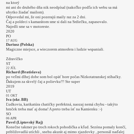
na ktorý
mi ani do druhého dňa nik neodpísal (nakoľko podľa ich webu sa má
ubytko žiadať mailom).
Odpovedal mi, že oni pozerajú maily raz za 2 dni.
Čaj a poldeci s kamarátom sme si dali na Srdiečku, zapasovalo.
Najedli sme sa v motoreste.
2020
PO
17 AUG
Dariusz (Polska)
Magiczne miejsce, a wieczorem atmosfera i ludzie wspaniali.
Zdravíčko
ST
22 JÚL
Richard (Bratislava)
po veľmi dlhej dobe som bol opäť hore počas Nízkotatranskej stíhačky.
Ďakujem za skvelý čaj a polievku!!! Ste super
2019
UT
01 OKT
Iva (okr. BB)
Ľudkovia, karikatúra chatičky perfektná, naozaj nemá chybu - takýto
hrnček treba mať aj doma! A preto treba ísť na Kamienku :-)
SO
06 APR
Pavel (Liptovský Raj)
Konečne takmer po troch rokoch pohodička a kľud. Sezóna pomaly končí,
približovadlá utíchli , snehu akurát aj mimo zjazdovky , personál naďalej