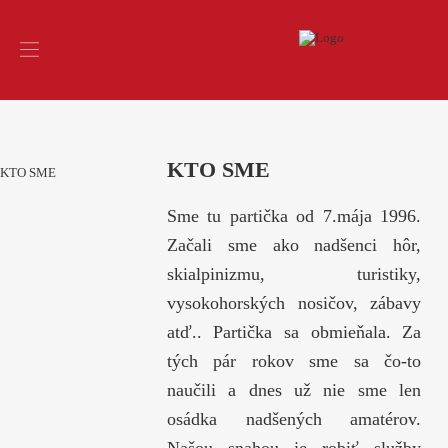
KTO SME
KTO SME
Sme tu partička od 7.mája 1996.
Začali sme ako nadšenci hôr,
skialpinizmu, turistiky,
vysokohorských nosičov, zábavy
atď.. Partička sa obmieňala. Za
tých pár rokov sme sa čo-to
naučili a dnes už nie sme len
osádka nadšených amatérov.