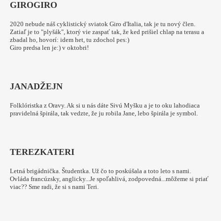
GIRO
GIRO
2020 nebude náš cyklistický sviatok Giro d'Italia, tak je tu nový člen.
Zatiaľ je to "plyšák", ktorý vie zaspať tak, že ked prišiel chlap na terasu a
zbadal ho, hovorí: idem het, tu zdochol pes:)
Giro predsa len je:) v oktobri!
JANA
DŽEJN
Folklóristka z Oravy. Ak si u nás dáte Sivú Myšku a je to oku lahodiaca
pravidelná špirála, tak vedzte, že ju robila Jane, lebo špirála je symbol.
TEREZKA
TERI
Letná brigádnička. Študentka. Už čo to poskúšala a toto leto s nami.
Ovláda francúzsky, anglicky...Je spoľahlivá, zodpovedná...môžeme si priať
viac?? Sme radi, že si s nami Teri.