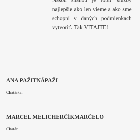
Našou snahou je robiť služby
najlepšie ako len vieme a ako sme
schopní v daných podmienkach
vytvoriť. Tak VITAJTE!
ANA PAŽITNÁ
PAŽI
Chatárka.
MARCEL MELICHERČÍK
MARČELO
Chatár.