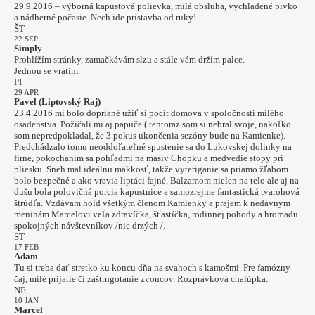
29.9.2016 – výborná kapustová polievka, milá obsluha, vychladené pivko
a nádherné počasie. Nech ide prístavba od ruky!
ŠT
22 SEP
Simply
Prohlížím stránky, zamačkávám slzu a stále vám držím palce.
Jednou se vrátím.
PI
29 APR
Pavel (Liptovský Raj)
23.4.2016 mi bolo dopriané užiť si pocit domova v spoločnosti milého
osadenstva. Požičali mi aj papuče ( tentoraz som si nebral svoje, nakoľko
som nepredpokladal, že 3.pokus ukončenia sezóny bude na Kamienke).
Predchádzalo tomu neoddoľateľné spustenie sa do Lukovskej dolinky na
firne, pokochaním sa pohľadmi na masív Chopku a medvedie stopy pri
pliesku. Sneh mal ideálnu mäkkosť, takže vyteriganie sa priamo žľabom
bolo bezpečné a ako vravia liptáci fajné. Balzamom nielen na telo ale aj na
dušu bola polovičná porcia kapustnice a samozrejme fantastická tvarohová
štrúdľa. Vzdávam hold všetkým členom Kamienky a prajem k nedávnym
meninám Marcelovi veľa zdravíčka, šťastíčka, rodinnej pohody a hromadu
spokojných návštevníkov /nie drzých /.
ST
17 FEB
Adam
Tu si treba dať stretko ku koncu dňa na svahoch s kamošmi. Pre famózny
čaj, milé prijatie či zaštrngotanie zvoncov. Rozprávková chalúpka.
NE
10 JAN
Marcel