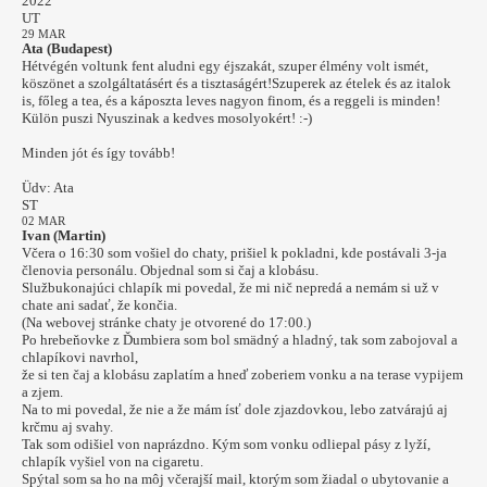
2022
UT
29 MAR
Ata (Budapest)
Hétvégén voltunk fent aludni egy éjszakát, szuper élmény volt ismét,
köszönet a szolgáltatásért és a tisztaságért!Szuperek az ételek és az italok
is, főleg a tea, és a káposzta leves nagyon finom, és a reggeli is minden!
Külön puszi Nyuszinak a kedves mosolyokért! :-)
Minden jót és így tovább!
Üdv: Ata
ST
02 MAR
Ivan (Martin)
Včera o 16:30 som vošiel do chaty, prišiel k pokladni, kde postávali 3-ja
členovia personálu. Objednal som si čaj a klobásu.
Službukonajúci chlapík mi povedal, že mi nič nepredá a nemám si už v
chate ani sadať, že končia.
(Na webovej stránke chaty je otvorené do 17:00.)
Po hrebeňovke z Ďumbiera som bol smädný a hladný, tak som zabojoval a
chlapíkovi navrhol,
že si ten čaj a klobásu zaplatím a hneď zoberiem vonku a na terase vypijem
a zjem.
Na to mi povedal, že nie a že mám ísť dole zjazdovkou, lebo zatvárajú aj
krčmu aj svahy.
Tak som odišiel von naprázdno. Kým som vonku odliepal pásy z lyží,
chlapík vyšiel von na cigaretu.
Spýtal som sa ho na môj včerajší mail, ktorým som žiadal o ubytovanie a