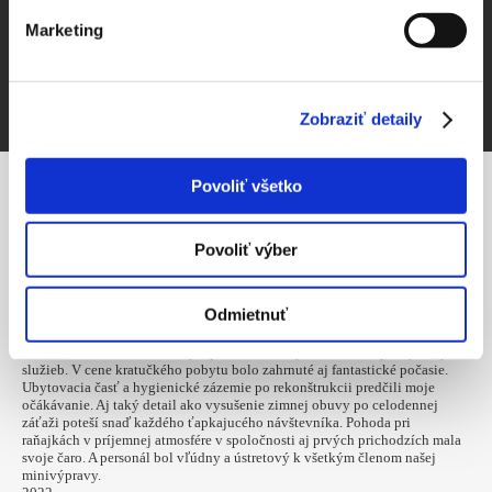
Marketing
ZVEREJNIŤ ZÁPIS
Zobraziť detaily
Povoliť všetko
NAPÍSALI STE
Povoliť výber
2023
PI
Odmietnuť
03 MAR
Pavel (Liptovský Raj)
Vzdávam hold vedeniu chaty a personálu za vysokú úroveň poskytnutých
služieb. V cene kratučkého pobytu bolo zahrnuté aj fantastické počasie.
Ubytovacia časť a hygienické zázemie po rekonštrukcii predčili moje
očákávanie. Aj taký detail ako vysušenie zimnej obuvy po celodennej
záťaži poteší snaď každého ťapkajucého návštevníka. Pohoda pri
raňajkách v príjemnej atmosfére v spoločnosti aj prvých prichodzích mala
svoje čaro. A personál bol vľúdny a ústretový k všetkým členom našej
minivýpravy.