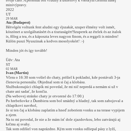
svoje čaro. A personál bol vľúdny a ústretový k všetkým členom našej
minivýpravy.
2022
UT
29 MAR
Ata (Budapest)
Hétvégén voltunk fent aludni egy éjszakát, szuper élmény volt ismét,
köszönet a szolgáltatásért és a tisztaságért!Szuperek az ételek és az italok
is, főleg a tea, és a káposzta leves nagyon finom, és a reggeli is minden!
Külön puszi Nyuszinak a kedves mosolyokért! :-)
Minden jót és így tovább!
Üdv: Ata
ST
02 MAR
Ivan (Martin)
Včera o 16:30 som vošiel do chaty, prišiel k pokladni, kde postávali 3-ja
členovia personálu. Objednal som si čaj a klobásu.
Službukonajúci chlapík mi povedal, že mi nič nepredá a nemám si už v
chate ani sadať, že končia.
(Na webovej stránke chaty je otvorené do 17:00.)
Po hrebeňovke z Ďumbiera som bol smädný a hladný, tak som zabojoval a
chlapíkovi navrhol,
že si ten čaj a klobásu zaplatím a hneď zoberiem vonku a na terase vypijem
a zjem.
Na to mi povedal, že nie a že mám ísť dole zjazdovkou, lebo zatvárajú aj
krčmu aj svahy.
Tak som odišiel von naprázdno. Kým som vonku odliepal pásy z lyží,