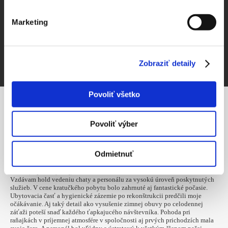
Marketing
ZVEREJNIŤ ZÁPIS
Zobraziť detaily
Povoliť všetko
Povoliť výber
NAPÍSALI STE
2023
Odmietnuť
PI
03 MAR
Pavel (Liptovský Raj)
Vzdávam hold vedeniu chaty a personálu za vysokú úroveň poskytnutých
služieb. V cene kratučkého pobytu bolo zahrnuté aj fantastické počasie.
Ubytovacia časť a hygienické zázemie po rekonštrukcii predčili moje
očákávanie. Aj taký detail ako vysušenie zimnej obuvy po celodennej
záťaži poteší snaď každého ťapkajucého návštevníka. Pohoda pri
raňajkách v príjemnej atmosfére v spoločnosti aj prvých prichodzích mala