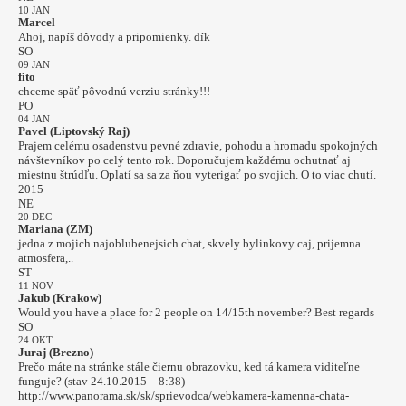
10 JAN
Marcel
Ahoj, napíš dôvody a pripomienky. dík
SO
09 JAN
fito
chceme späť pôvodnú verziu stránky!!!
PO
04 JAN
Pavel (Liptovský Raj)
Prajem celému osadenstvu pevné zdravie, pohodu a hromadu spokojných
návštevníkov po celý tento rok. Doporučujem každému ochutnať aj
miestnu štrúdľu. Oplatí sa sa za ňou vyterigať po svojich. O to viac chutí.
2015
NE
20 DEC
Mariana (ZM)
jedna z mojich najoblubenejsich chat, skvely bylinkovy caj, prijemna
atmosfera,..
ST
11 NOV
Jakub (Krakow)
Would you have a place for 2 people on 14/15th november? Best regards
SO
24 OKT
Juraj (Brezno)
Prečo máte na stránke stále čiernu obrazovku, ked tá kamera viditeľne
funguje? (stav 24.10.2015 – 8:38)
http://www.panorama.sk/sk/sprievodca/webkamera-kamenna-chata-