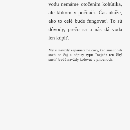
vodu nemáme otočením kohútika,
ale klikom v počítači. Čas ukáže,
ako to celé bude fungovať. To sú
dôvody, prečo sa u nás dá voda
len kúpiť.
My si navždy zapamätáme časy, ked sme topili
sneh na čaj a nápisy typu “nejedz ten žltý
sneh” budú navždy kolovať v príbehoch.