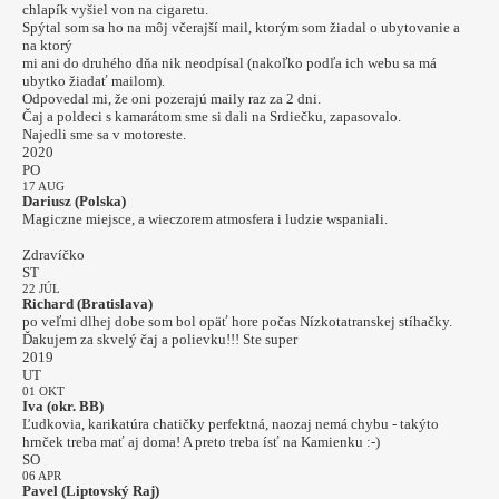
chlapík vyšiel von na cigaretu.
Spýtal som sa ho na môj včerajší mail, ktorým som žiadal o ubytovanie a
na ktorý
mi ani do druhého dňa nik neodpísal (nakoľko podľa ich webu sa má
ubytko žiadať mailom).
Odpovedal mi, že oni pozerajú maily raz za 2 dni.
Čaj a poldeci s kamarátom sme si dali na Srdiečku, zapasovalo.
Najedli sme sa v motoreste.
2020
PO
17 AUG
Dariusz (Polska)
Magiczne miejsce, a wieczorem atmosfera i ludzie wspaniali.
Zdravíčko
ST
22 JÚL
Richard (Bratislava)
po veľmi dlhej dobe som bol opäť hore počas Nízkotatranskej stíhačky.
Ďakujem za skvelý čaj a polievku!!! Ste super
2019
UT
01 OKT
Iva (okr. BB)
Ľudkovia, karikatúra chatičky perfektná, naozaj nemá chybu - takýto
hrnček treba mať aj doma! A preto treba ísť na Kamienku :-)
SO
06 APR
Pavel (Liptovský Raj)