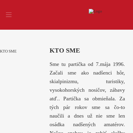
KTO SME
KTO SME
Sme tu partička od 7.mája 1996.
Začali sme ako nadšenci hôr,
skialpinizmu, turistiky,
vysokohorských nosičov, zábavy
atď.. Partička sa obmieňala. Za
tých pár rokov sme sa čo-to
naučili a dnes už nie sme len
osádka nadšených amatérov.