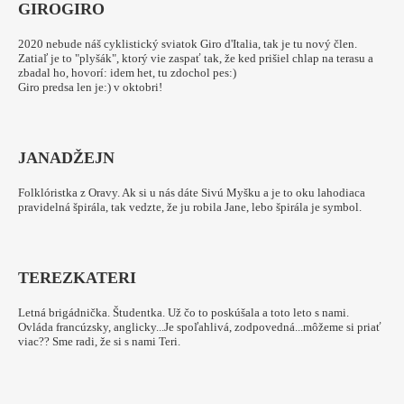
GIRO
GIRO
2020 nebude náš cyklistický sviatok Giro d'Italia, tak je tu nový člen.
Zatiaľ je to "plyšák", ktorý vie zaspať tak, že ked prišiel chlap na terasu a
zbadal ho, hovorí: idem het, tu zdochol pes:)
Giro predsa len je:) v oktobri!
JANA
DŽEJN
Folklóristka z Oravy. Ak si u nás dáte Sivú Myšku a je to oku lahodiaca
pravidelná špirála, tak vedzte, že ju robila Jane, lebo špirála je symbol.
TEREZKA
TERI
Letná brigádnička. Študentka. Už čo to poskúšala a toto leto s nami.
Ovláda francúzsky, anglicky...Je spoľahlivá, zodpovedná...môžeme si priať
viac?? Sme radi, že si s nami Teri.