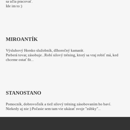
sa učia pracovať.
Ide im to:)
MIRO
ANTÍK
Výsluhový Horsko služobník, dlhoročný kamarát.
Preberá tovar, zásobuje...Robí silový tréning, ktorý sa vraj robiť má, ked
chceme ostať fit...
STANO
STANO
Pomocník, dobrovoľník a tiež silový tréning zásobovaním ho baví.
Niekedy aj nie:) Počasie sem tam vie ukázať svoje "zúbky"...