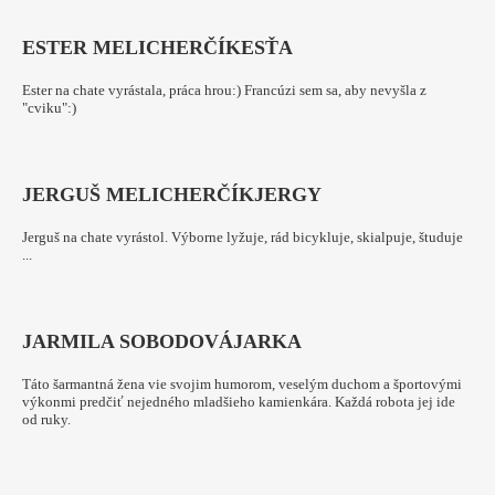
ESTER MELICHERČÍK
ESŤA
Ester na chate vyrástala, práca hrou:) Francúzi sem sa, aby nevyšla z
"cviku":)
JERGUŠ MELICHERČÍK
JERGY
Jerguš na chate vyrástol. Výborne lyžuje, rád bicykluje, skialpuje, študuje
...
JARMILA SOBODOVÁ
JARKA
Táto šarmantná žena vie svojim humorom, veselým duchom a športovými
výkonmi predčiť nejedného mladšieho kamienkára. Každá robota jej ide
od ruky.