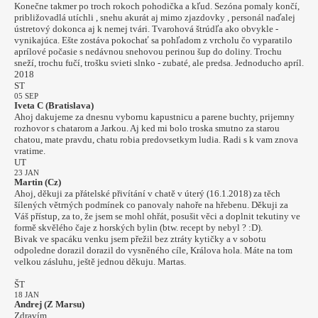
Konečne takmer po troch rokoch pohodička a kľud. Sezóna pomaly končí,
približovadlá utíchli , snehu akurát aj mimo zjazdovky , personál naďalej
ústretový dokonca aj k nemej tvári. Tvarohová štrúdľa ako obvykle -
vynikajúca. Ešte zostáva pokochať sa pohľadom z vrcholu čo vyparatilo
aprílové počasie s nedávnou snehovou perinou šup do doliny. Trochu
sneží, trochu fučí, trošku svieti slnko - zubaté, ale predsa. Jednoducho apríl.
2018
ST
05 SEP
Iveta C (Bratislava)
Ahoj dakujeme za dnesnu vybornu kapustnicu a parene buchty, prijemny
rozhovor s chatarom a Jarkou. Aj ked mi bolo troska smutno za starou
chatou, mate pravdu, chatu robia predovsetkym ludia. Radi s k vam znova
vratime.
UT
23 JAN
Martin (Cz)
Ahoj, děkuji za přátelské přivítání v chatě v úterý (16.1.2018) za těch
šílených větrných podmínek co panovaly nahoře na hřebenu. Děkuji za
Váš přístup, za to, že jsem se mohl ohřát, posušit věci a doplnit tekutiny ve
formě skvělého čaje z horských bylin (btw. recept by nebyl ? :D).
Bivak ve spacáku venku jsem přežil bez ztráty kytičky a v sobotu
odpoledne dorazil dorazil do vysněného cíle, Králova hola. Máte na tom
velkou zásluhu, ještě jednou děkuju. Martas.
ŠT
18 JAN
Andrej (Z Marsu)
Zdravím,