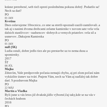
krásne prerobené, web tiež oproti poslednému pokusu dobrý. Podarilo sa!
Nech sa darí!
PO
01 JAN
Kvetina
Dnes oslavujeme 10rocnicu..co sme sa stretli-spoznali-zazili-zamilovali..a
tak aj s nasimi dvoma drobcami zelame kamienke v novom sate vela vela
dalsich stastlivcov - nadsencov -dobrych a vernych priatelov..vela sil a
usmevov...Dakujem Kamienka
PO
01 JAN
null (SK)
Ludia ostali, dobre jedlo tiez ale po prestavbe uz to nema dusu a
spomienky.
2017
ŠT
06 JÚL
Majka
Zdravím, Vaše predpovede počasia nemajú chybu, aj pri zlom počasí nám
vykúzlite úsmev na tvári. Prajem Vám, nech sa Vám aj naďalej tak dobre
darí. S pozdravom Majka
PO
22 MÁJ
Martin a Vladka
Byli jsme u vás letos již dvakrát,jídlo výborné,čaj taky,kde se na vás v
čechách hrabem
2016
PO