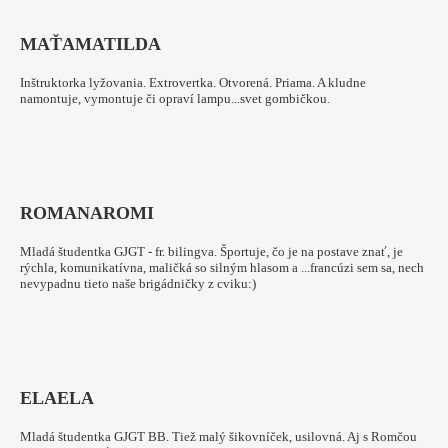
MAŤA
MATILDA
Inštruktorka lyžovania. Extrovertka. Otvorená. Priama. A kludne
namontuje, vymontuje či opraví lampu...svet gombičkou.
ROMANA
ROMI
Mladá študentka GJGT - fr. bilingva. Športuje, čo je na postave znať, je
rýchla, komunikatívna, maličká so silným hlasom a ...francúzi sem sa, nech
nevypadnu tieto naše brigádničky z cviku:)
ELA
ELA
Mladá študentka GJGT BB. Tiež malý šikovníček, usilovná. Aj s Romčou