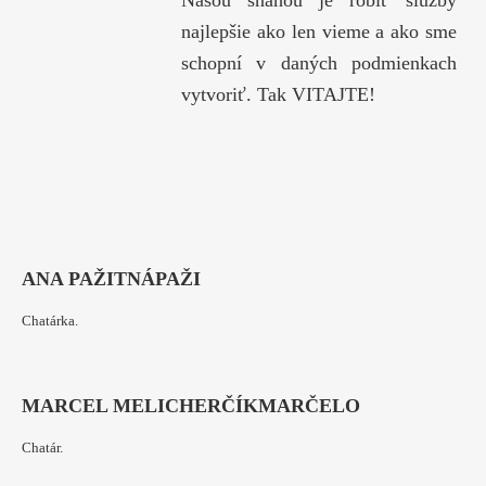
Našou snahou je robiť služby
najlepšie ako len vieme a ako sme
schopní v daných podmienkach
vytvoriť. Tak VITAJTE!
ANA PAŽITNÁ
PAŽI
Chatárka.
MARCEL MELICHERČÍK
MARČELO
Chatár.