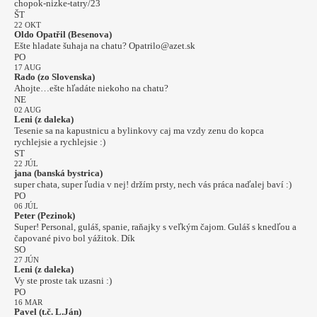
chopok-nizke-tatry/23
ŠT
22 OKT
Oldo Opatřil (Besenova)
Ešte hladate šuhaja na chatu? Opatrilo@azet.sk
PO
17 AUG
Rado (zo Slovenska)
Ahojte…ešte hľadáte niekoho na chatu?
NE
02 AUG
Leni (z daleka)
Tesenie sa na kapustnicu a bylinkovy caj ma vzdy zenu do kopca
rychlejsie a rychlejsie :)
ST
22 JÚL
jana (banská bystrica)
super chata, super ľudia v nej! držím prsty, nech vás práca naďalej baví :)
PO
06 JÚL
Peter (Pezinok)
Super! Personal, guláš, spanie, raňajky s veľkým čajom. Guláš s knedľou a
čapované pivo bol yážitok. Dík
SO
27 JÚN
Leni (z daleka)
Vy ste proste tak uzasni :)
PO
16 MAR
Pavel (t.č. L.Ján)