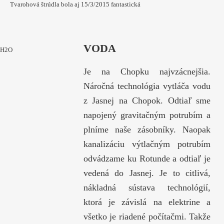
Tvarohová štrúdla bola aj 15/3/2015 fantastická
VODA
H2O
Je na Chopku najvzácnejšia.
Náročná technológia vytláča vodu
z Jasnej na Chopok. Odtiaľ sme
napojený gravitačným potrubím a
plníme naše zásobníky. Naopak
kanalizáciu výtlačným potrubím
odvádzame ku Rotunde a odtiaľ je
vedená do Jasnej. Je to citlivá,
nákladná sústava technológií,
ktorá je závislá na elektrine a
všetko je riadené počítačmi. Takže