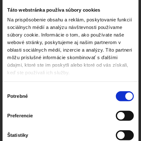
Táto webstránka používa súbory cookies
Na prispôsobenie obsahu a reklám, poskytovanie funkcií
VRCHOLOVÁ KNIHA
sociálnych médií a analýzu návštevnosti používame
súbory cookie. Informácie o tom, ako používate naše
Priestor pre tvoje postrehy, zážitky, odkazy...
webové stránky, poskytujeme aj našim partnerom v
oblasti sociálnych médií, inzercie a analýzy. Títo partneri
TVOJE MENO ALEBO PREZÝVKA:
môžu príslušné informácie skombinovať s ďalšími
údajmi, ktoré ste im poskytli alebo ktoré od vás získali,
keď ste používali ich služby.
ODKIAĽ SI:
Výber
ZÁPIS DO VRCHOLOVEJ KNIHY:
Potrebné
súhlasu
Preferencie
Štatistiky
OSEM - 3 =