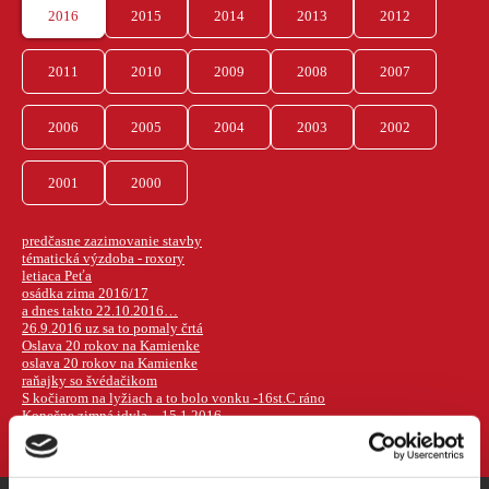
2016
2015
2014
2013
2012
2011
2010
2009
2008
2007
2006
2005
2004
2003
2002
2001
2000
predčasne zazimovanie stavby
tématická výzdoba - roxory
letiaca Peťa
osádka zima 2016/17
a dnes takto 22.10.2016…
26.9.2016 uz sa to pomaly črtá
Oslava 20 rokov na Kamienke
oslava 20 rokov na Kamienke
raňajky so švédačikom
S kočiarom na lyžiach a to bolo vonku -16st.C ráno
Konečne zimná idyla – 15.1.2016