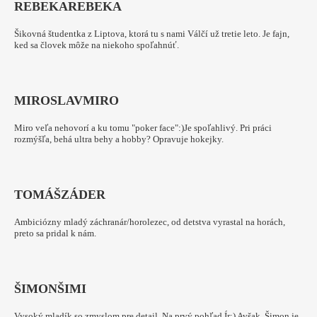
REBEKA
REBEKA
Šikovná študentka z Liptova, ktorá tu s nami Válčí už tretie leto. Je fajn,
ked sa človek môže na niekoho spoľahnúť.
MIROSLAV
MIRO
Miro veľa nehovorí a ku tomu "poker face":)Je spoľahlivý. Pri práci
rozmýšľa, behá ultra behy a hobby? Opravuje hokejky.
TOMÁŠ
ZÁDER
Ambiciózny mladý záchranár/horolezec, od detstva vyrastal na horách,
preto sa pridal k nám.
ŠIMON
ŠIMI
Vysoký mladík so zmyslom pre detail. Na prvý pohľad Ír:) Avšak, Šimon je