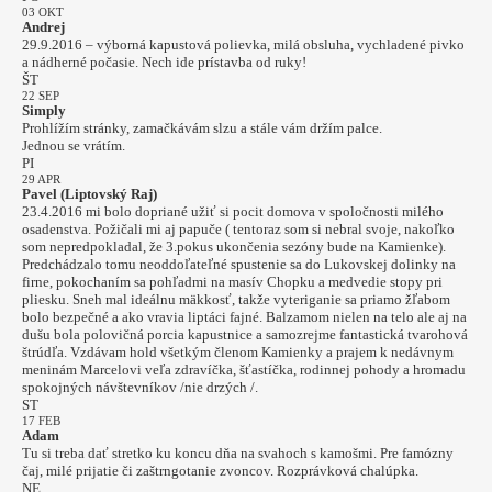
03 OKT
Andrej
29.9.2016 – výborná kapustová polievka, milá obsluha, vychladené pivko
a nádherné počasie. Nech ide prístavba od ruky!
ŠT
22 SEP
Simply
Prohlížím stránky, zamačkávám slzu a stále vám držím palce.
Jednou se vrátím.
PI
29 APR
Pavel (Liptovský Raj)
23.4.2016 mi bolo dopriané užiť si pocit domova v spoločnosti milého
osadenstva. Požičali mi aj papuče ( tentoraz som si nebral svoje, nakoľko
som nepredpokladal, že 3.pokus ukončenia sezóny bude na Kamienke).
Predchádzalo tomu neoddoľateľné spustenie sa do Lukovskej dolinky na
firne, pokochaním sa pohľadmi na masív Chopku a medvedie stopy pri
pliesku. Sneh mal ideálnu mäkkosť, takže vyteriganie sa priamo žľabom
bolo bezpečné a ako vravia liptáci fajné. Balzamom nielen na telo ale aj na
dušu bola polovičná porcia kapustnice a samozrejme fantastická tvarohová
štrúdľa. Vzdávam hold všetkým členom Kamienky a prajem k nedávnym
meninám Marcelovi veľa zdravíčka, šťastíčka, rodinnej pohody a hromadu
spokojných návštevníkov /nie drzých /.
ST
17 FEB
Adam
Tu si treba dať stretko ku koncu dňa na svahoch s kamošmi. Pre famózny
čaj, milé prijatie či zaštrngotanie zvoncov. Rozprávková chalúpka.
NE