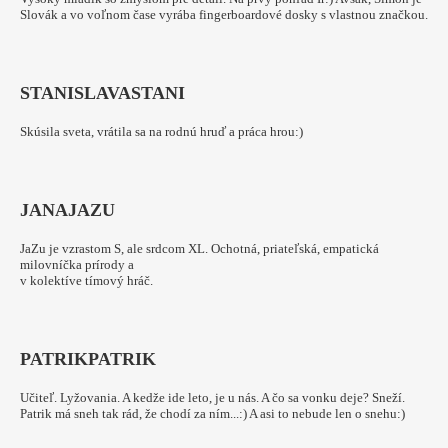
Slovák a vo voľnom čase vyrába fingerboardové dosky s vlastnou značkou.
STANISLAVA
STANI
Skúsila sveta, vrátila sa na rodnú hruď a práca hrou:)
JANA
JAZU
JaZu je vzrastom S, ale srdcom XL. Ochotná, priateľská, empatická
milovníčka prírody a
v kolektíve tímový hráč.
PATRIK
PATRIK
Učiteľ. Lyžovania. A kedže ide leto, je u nás. A čo sa vonku deje? Sneží.
Patrik má sneh tak rád, že chodí za ním...:) A asi to nebude len o snehu:)